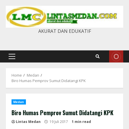
Skip
to
content
AKURAT DAN EDUKATIF
Primary
Menu
Home
Medan
Biro Humas Pemprov Sumut Didatangi KPK
Medan
Biro Humas Pemprov Sumut Didatangi KPK
Lintas Medan
19 Juli 2017
1 min read