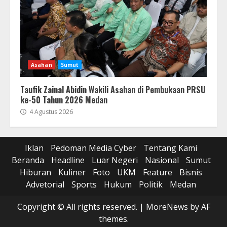
Asahan
Sumut
Taufik Zainal Abidin Wakili Asahan di Pembukaan PRSU
ke-50 Tahun 2026 Medan
4 Agustus 2026
Iklan
Pedoman Media Cyber
Tentang Kami
Beranda
Headline
Luar Negeri
Nasional
Sumut
Hiburan
Kuliner
Foto
UKM
Feature
Bisnis
Advetorial
Sports
Hukum
Politik
Medan
Copyright © All rights reserved.
|
MoreNews
by AF
themes.