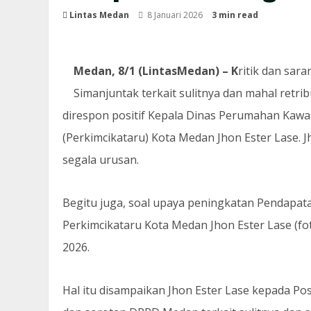
Lintas Medan
8 Januari 2026
3 min read
Medan, 8/1 (LintasMedan) – K
ritik dan sar
Simanjuntak terkait sulitnya dan mahal retr
direspon positif Kepala Dinas Perumahan Kaw
(Perkimcikataru) Kota Medan Jhon Ester Lase.
segala urusan.
Begitu juga, soal upaya peningkatan Pendapatan
Perkimcikataru Kota Medan Jhon Ester Lase (fo
2026.
Hal itu disampaikan Jhon Ester Lase kepada Po