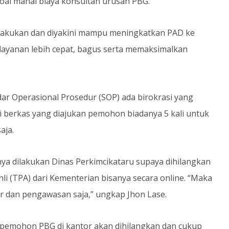
oal mahal biaya konsultan urusan PBG.
ilakukan dan diyakini mampu meningkatkan PAD ke
ayanan lebih cepat, bagus serta memaksimalkan
ar Operasional Prosedur (SOP) ada birokrasi yang
i berkas yang diajukan pemohon biadanya 5 kali untuk
aja.
nya dilakukan Dinas Perkimcikataru supaya dihilangkan
Ahli (TPA) dari Kementerian bisanya secara online. “Maka
or dan pengawasan saja,” ungkap Jhon Lase.
pemohon PBG di kantor akan dihilangkan dan cukup