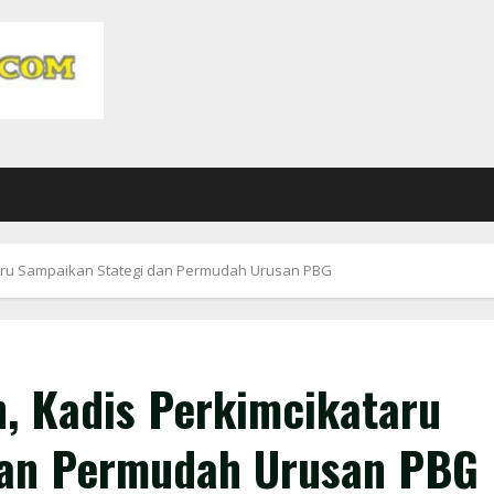
taru Sampaikan Stategi dan Permudah Urusan PBG
, Kadis Perkimcikataru
dan Permudah Urusan PBG