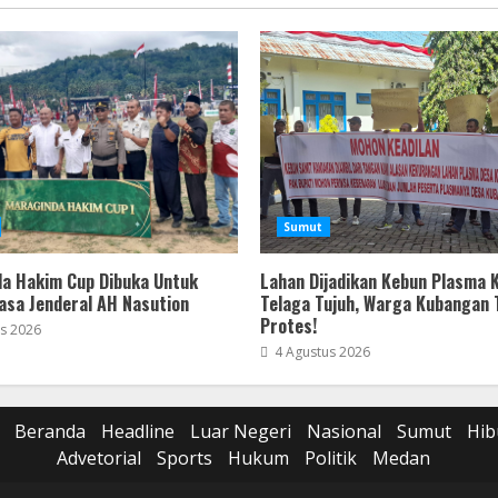
Sumut
a Hakim Cup Dibuka Untuk
Lahan Dijadikan Kebun Plasma 
asa Jenderal AH Nasution
Telaga Tujuh, Warga Kubangan
Protes!
s 2026
4 Agustus 2026
Beranda
Headline
Luar Negeri
Nasional
Sumut
Hib
Advetorial
Sports
Hukum
Politik
Medan