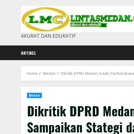
Skip
to
content
AKURAT DAN EDUKATIF
ARTIKEL
Home
Medan
Dikritik DPRD Medan, Kadis Perkimcika
Medan
Dikritik DPRD Medan
Sampaikan Stategi 