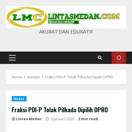
Skip
to
content
AKURAT DAN EDUKATIF
Primary
Menu
Home
Medan
Fraksi PDI-P Tolak Pilkada Dipilih DPRD
Medan
Fraksi PDI-P Tolak Pilkada Dipilih DPRD
Lintas Medan
9 Januari 2026
2 min read