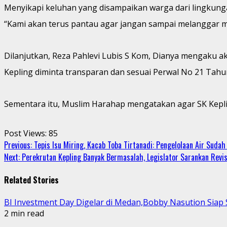
Menyikapi keluhan yang disampaikan warga dari lingkun
“Kami akan terus pantau agar jangan sampai melanggar m
Dilanjutkan, Reza Pahlevi Lubis S Kom, Dianya mengaku a
Kepling diminta transparan dan sesuai Perwal No 21 Tahu
Sementara itu, Muslim Harahap mengatakan agar SK Keplin
Post Views:
85
Continue
Previous:
Tepis Isu Miring, Kacab Toba Tirtanadi: Pengelolaan Air Sudah
Next:
Perekrutan Kepling Banyak Bermasalah, Legislator Sarankan Revi
Reading
Related Stories
BI Investment Day Digelar di Medan,Bobby Nasution Sia
2 min read