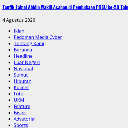
Taufik Zainal Abidin Wakili Asahan di Pembukaan PRSU ke-50 T
4 Agustus 2026
Iklan
Pedoman Media Cyber
Tentang Kami
Beranda
Headline
Luar Negeri
Nasional
Sumut
Hiburan
Kuliner
Foto
UKM
Feature
Bisnis
Advetorial
Sports