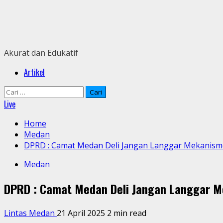
Skip
to
content
Akurat dan Edukatif
Primary
Artikel
Menu
Cari
untuk:
Live
Home
Medan
DPRD : Camat Medan Deli Jangan Langgar Mekanism
Medan
DPRD : Camat Medan Deli Jangan Langgar M
Lintas Medan
21 April 2025
2 min read