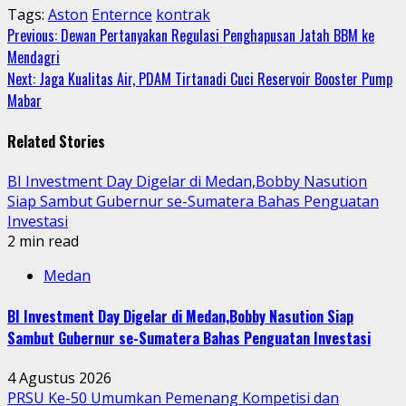
Tags:
Aston
Enternce
kontrak
Continue
Previous:
Dewan Pertanyakan Regulasi Penghapusan Jatah BBM ke
Mendagri
Reading
Next:
Jaga Kualitas Air, PDAM Tirtanadi Cuci Reservoir Booster Pump
Mabar
Related Stories
BI Investment Day Digelar di Medan,Bobby Nasution
Siap Sambut Gubernur se-Sumatera Bahas Penguatan
Investasi
2 min read
Medan
BI Investment Day Digelar di Medan,Bobby Nasution Siap
Sambut Gubernur se-Sumatera Bahas Penguatan Investasi
4 Agustus 2026
PRSU Ke-50 Umumkan Pemenang Kompetisi dan