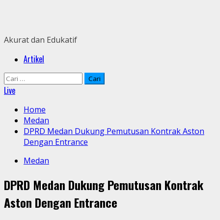
Skip
to
content
Akurat dan Edukatif
Primary
Artikel
Menu
Cari
untuk:
Live
Home
Medan
DPRD Medan Dukung Pemutusan Kontrak Aston
Dengan Entrance
Medan
DPRD Medan Dukung Pemutusan Kontrak
Aston Dengan Entrance