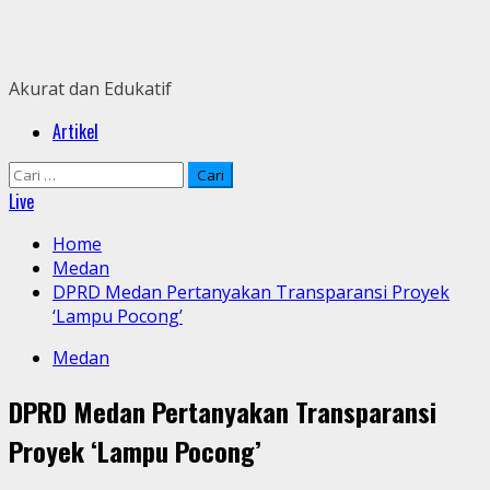
Skip
to
content
Akurat dan Edukatif
Primary
Artikel
Menu
Cari
untuk:
Live
Home
Medan
DPRD Medan Pertanyakan Transparansi Proyek
‘Lampu Pocong’
Medan
DPRD Medan Pertanyakan Transparansi
Proyek ‘Lampu Pocong’