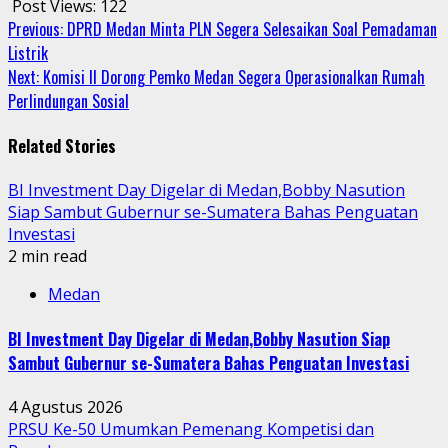
Post Views:
122
Continue
Previous:
DPRD Medan Minta PLN Segera Selesaikan Soal Pemadaman
Listrik
Reading
Next:
Komisi II Dorong Pemko Medan Segera Operasionalkan Rumah
Perlindungan Sosial
Related Stories
BI Investment Day Digelar di Medan,Bobby Nasution
Siap Sambut Gubernur se-Sumatera Bahas Penguatan
Investasi
2 min read
Medan
BI Investment Day Digelar di Medan,Bobby Nasution Siap
Sambut Gubernur se-Sumatera Bahas Penguatan Investasi
4 Agustus 2026
PRSU Ke-50 Umumkan Pemenang Kompetisi dan