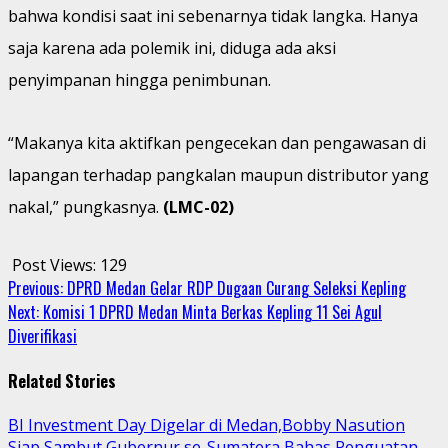
bahwa kondisi saat ini sebenarnya tidak langka. Hanya
saja karena ada polemik ini, diduga ada aksi
penyimpanan hingga penimbunan.
“Makanya kita aktifkan pengecekan dan pengawasan di
lapangan terhadap pangkalan maupun distributor yang
nakal,” pungkasnya.
(LMC-02)
Post Views:
129
Continue
Previous:
DPRD Medan Gelar RDP Dugaan Curang Seleksi Kepling
Next:
Komisi 1 DPRD Medan Minta Berkas Kepling 11 Sei Agul
Reading
Diverifikasi
Related Stories
BI Investment Day Digelar di Medan,Bobby Nasution
Siap Sambut Gubernur se-Sumatera Bahas Penguatan