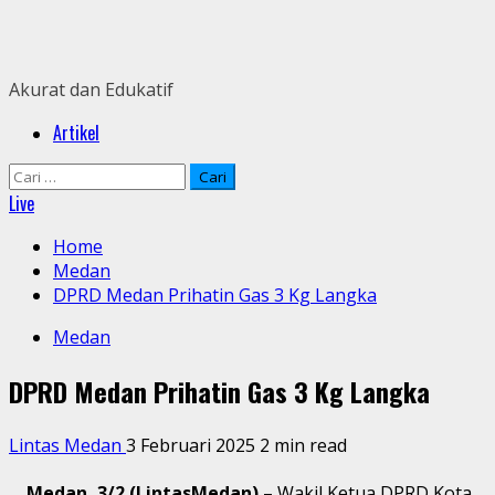
Skip
to
content
Akurat dan Edukatif
Primary
Artikel
Menu
Cari
untuk:
Live
Home
Medan
DPRD Medan Prihatin Gas 3 Kg Langka
Medan
DPRD Medan Prihatin Gas 3 Kg Langka
Lintas Medan
3 Februari 2025
2 min read
Medan, 3/2 (LintasMedan)
– Wakil Ketua DPRD Kota