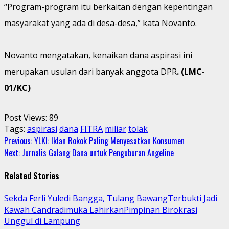
“Program-program itu berkaitan dengan kepentingan
masyarakat yang ada di desa-desa,” kata Novanto.
Novanto mengatakan, kenaikan dana aspirasi ini
merupakan usulan dari banyak anggota DPR
. (LMC-
01/KC)
Post Views:
89
Tags:
aspirasi
dana
FITRA
miliar
tolak
Continue
Previous:
YLKI: Iklan Rokok Paling Menyesatkan Konsumen
Next:
Jurnalis Galang Dana untuk Penguburan Angeline
Reading
Related Stories
Sekda Ferli Yuledi Bangga, Tulang BawangTerbukti Jadi
Kawah Candradimuka LahirkanPimpinan Birokrasi
Unggul di Lampung