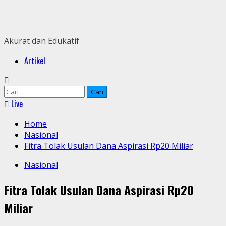
Skip
to
content
Akurat dan Edukatif
Primary
Artikel
Menu
Cari
untuk:
Live
Home
Nasional
Fitra Tolak Usulan Dana Aspirasi Rp20 Miliar
Nasional
Fitra Tolak Usulan Dana Aspirasi Rp20
Miliar