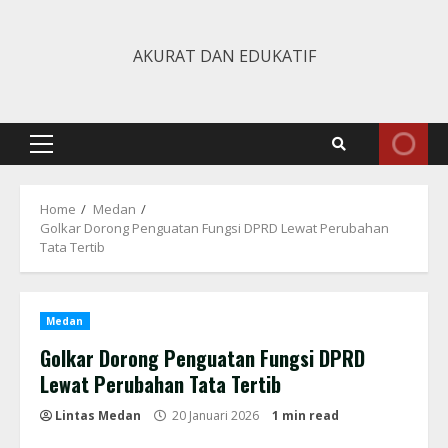
Skip
to
AKURAT DAN EDUKATIF
content
Primary
Menu
Home
Medan
Golkar Dorong Penguatan Fungsi DPRD Lewat Perubahan
Tata Tertib
Medan
Golkar Dorong Penguatan Fungsi DPRD
Lewat Perubahan Tata Tertib
Lintas Medan
20 Januari 2026
1 min read