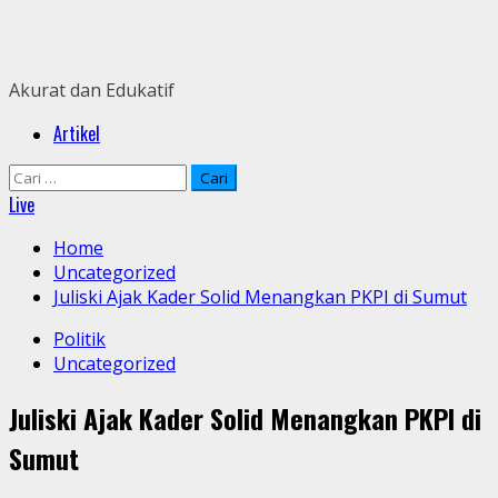
Skip
to
content
Akurat dan Edukatif
Primary
Artikel
Menu
Cari
untuk:
Live
Home
Uncategorized
Juliski Ajak Kader Solid Menangkan PKPI di Sumut
Politik
Uncategorized
Juliski Ajak Kader Solid Menangkan PKPI di
Sumut