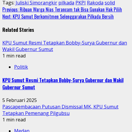
Tags:
Juliski Simorangkir
pilkada
PKPI
Rakoda
solid
Continue
Previous:
Ribuan Warga Nias Terancam tak Bisa Gunakan Hak Pilih
Next:
KPU Sumut Berkomitmen Selenggarakan Pilkada Bersih
Reading
Related Stories
KPU Sumut Resmi Tetapkan Bobby-Surya Gubernur dan
Wakil Gubernur Sumut
1 min read
Politik
KPU Sumut Resmi Tetapkan Bobby-Surya Gubernur dan Wakil
Gubernur Sumut
5 Februari 2025
Pascapembacaan Putusan Dismissal MK, KPU Sumut
Tetapkan Pemenang Pilgubsu
1 min read
Medan