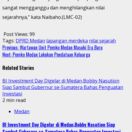
sangat mengganggu dan menghilangkan nilai
sejarahnya,” kata Naibaho.(LMC-02)
Post Views:
99
Tags:
DPRD Medan
lapangan merdeka
nilai sejarah
Continue
Previous:
Wartawan Unit Pemko Medan Masuki Era Baru
Next:
Pemko Medan Lakukan Pendataan Keluarga
Reading
Related Stories
BI Investment Day Digelar di Medan,Bobby Nasution
Siap Sambut Gubernur se-Sumatera Bahas Penguatan
Investasi
2 min read
Medan
BI Investment Day Digelar di Medan,Bobby Nasution Siap
Sambut Gubernur se-Sumatera Bahas Penguatan Investasi