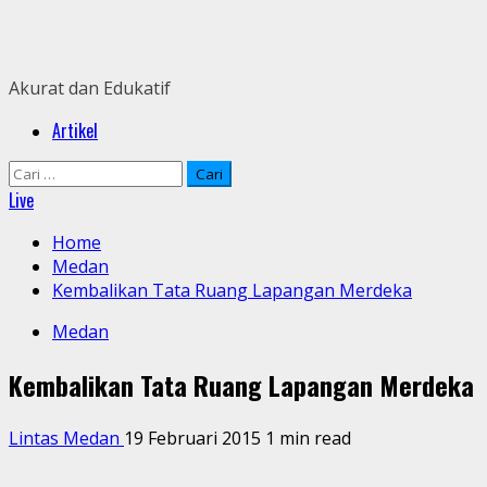
Skip
to
content
Akurat dan Edukatif
Primary
Artikel
Menu
Cari
untuk:
Live
Home
Medan
Kembalikan Tata Ruang Lapangan Merdeka
Medan
Kembalikan Tata Ruang Lapangan Merdeka
Lintas Medan
19 Februari 2015
1 min read