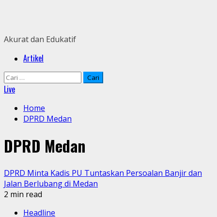
Skip
to
content
Akurat dan Edukatif
Primary
Artikel
Menu
Cari
untuk:
Live
Home
DPRD Medan
DPRD Medan
DPRD Minta Kadis PU Tuntaskan Persoalan Banjir dan
Jalan Berlubang di Medan
2 min read
Headline