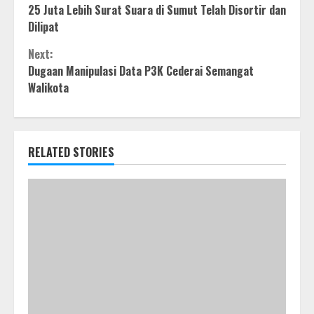
25 Juta Lebih Surat Suara di Sumut Telah Disortir dan
Reading
Dilipat
Next:
Dugaan Manipulasi Data P3K Cederai Semangat
Walikota
RELATED STORIES