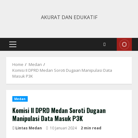
Skip
to
AKURAT DAN EDUKATIF
content
Primary
Menu
Home
Medan
Komisi II DPRD Medan Soroti Dugaan Manipulasi Data
Masuk P3K
Medan
Komisi II DPRD Medan Soroti Dugaan
Manipulasi Data Masuk P3K
Lintas Medan
10 Januari 2024
2 min read