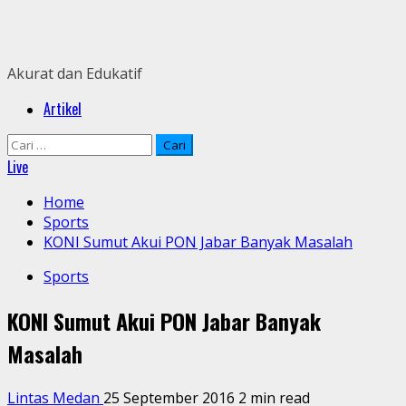
Skip
to
content
Akurat dan Edukatif
Primary
Artikel
Menu
Cari
untuk:
Live
Home
Sports
KONI Sumut Akui PON Jabar Banyak Masalah
Sports
KONI Sumut Akui PON Jabar Banyak
Masalah
Lintas Medan
25 September 2016
2 min read