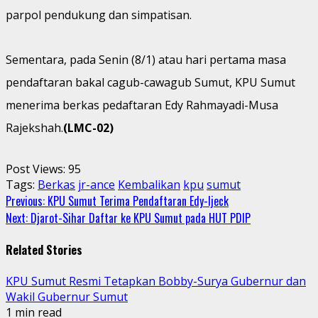
parpol pendukung dan simpatisan.
Sementara, pada Senin (8/1) atau hari pertama masa
pendaftaran bakal cagub-cawagub Sumut, KPU Sumut
menerima berkas pedaftaran Edy Rahmayadi-Musa
Rajekshah.
(LMC-02)
Post Views:
95
Tags:
Berkas
jr-ance
Kembalikan
kpu
sumut
Continue
Previous:
KPU Sumut Terima Pendaftaran Edy-Ijeck
Next:
Djarot-Sihar Daftar ke KPU Sumut pada HUT PDIP
Reading
Related Stories
KPU Sumut Resmi Tetapkan Bobby-Surya Gubernur dan
Wakil Gubernur Sumut
1 min read