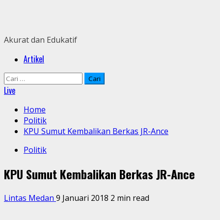
Skip
to
content
Akurat dan Edukatif
Primary
Artikel
Menu
Cari
untuk:
Live
Home
Politik
KPU Sumut Kembalikan Berkas JR-Ance
Politik
KPU Sumut Kembalikan Berkas JR-Ance
Lintas Medan
9 Januari 2018
2 min read