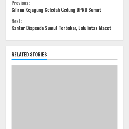
Continue
Previous:
Giliran Kejagung Geledah Gedung DPRD Sumut
Reading
Next:
Kantor Dispenda Sumut Terbakar, Lalulintas Macet
RELATED STORIES