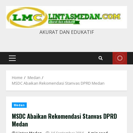
Skip
to
content
AKURAT DAN EDUKATIF
Primary
Menu
Home
Medan
MSDC Abaikan Rekomendasi Stanvas DPRD Medan
Medan
MSDC Abaikan Rekomendasi Stanvas DPRD
Medan