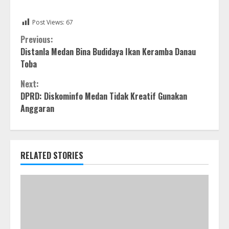
Post Views:
67
Continue
Previous:
Distanla Medan Bina Budidaya Ikan Keramba Danau
Reading
Toba
Next:
DPRD: Diskominfo Medan Tidak Kreatif Gunakan
Anggaran
RELATED STORIES