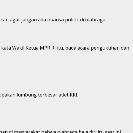
an agar jangan ada nuansa politik di olahraga,
,” kata Wakil Ketua MPR RI itu, pada acara pengukuhan dan
upakan lumbung terbesar atlet KKI.
di masyarakat bahwa olahraga bela diri itu saat ini