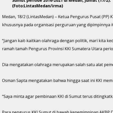
Sumut periode 2016-2021 di Medan, Jumat (17/2).
(Foto:LintasMedan/irma)
Medan, 18/2 (LintasMedan) – Ketua Pengurus Pusat (PP) K
khususnya pada organisasi perguruan yang dipimpinnya it
“Jangan kait-kaitkan olahraga dengan politik, mari kita 
ramah tamah Pengurus Provinsi KKI Sumatera Utara perio
Dia mengatakan olahraga merupakan salah satu alat peme
Osman Sapta mengatakan bahwa hingga saat ini KKI memili
“Saya minta agar pembinaan KKI di Sumut terus ditingkatk
Para pengurus KKI Sumut di bawah kepemimpinan AKBP Dr J