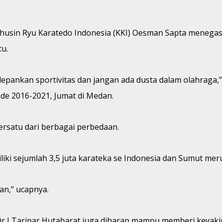
husin Ryu Karatedo Indonesia (KKI) Oesman Sapta menegask
u.
kedepankan sportivitas dan jangan ada dusta dalam olahraga
de 2016-2021, Jumat di Medan.
rsatu dari berbagai perbedaan.
ki sejumlah 3,5 juta karateka se Indonesia dan Sumut mer
an,” ucapnya.
 Taripar Hutabarat juga diharap mampu memberi keyakinan 