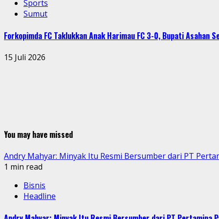
Sports
Sumut
Forkopimda FC Taklukkan Anak Harimau FC 3-0, Bupati Asahan 
15 Juli 2026
You may have missed
Andry Mahyar: Minyak Itu Resmi Bersumber dari PT Perta
1 min read
Bisnis
Headline
Andry Mahyar: Minyak Itu Resmi Bersumber dari PT Pertamina P