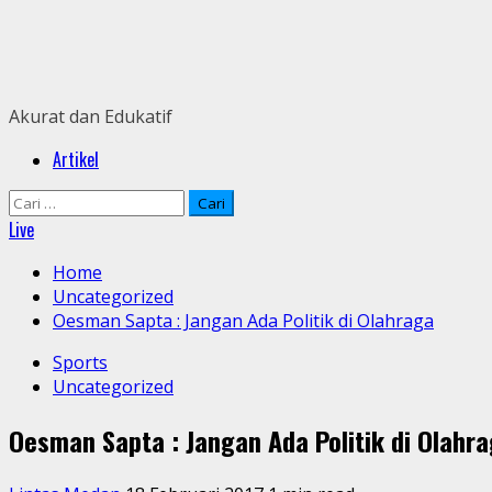
Skip
to
content
Akurat dan Edukatif
Primary
Artikel
Menu
Cari
untuk:
Live
Home
Uncategorized
Oesman Sapta : Jangan Ada Politik di Olahraga
Sports
Uncategorized
Oesman Sapta : Jangan Ada Politik di Olahr