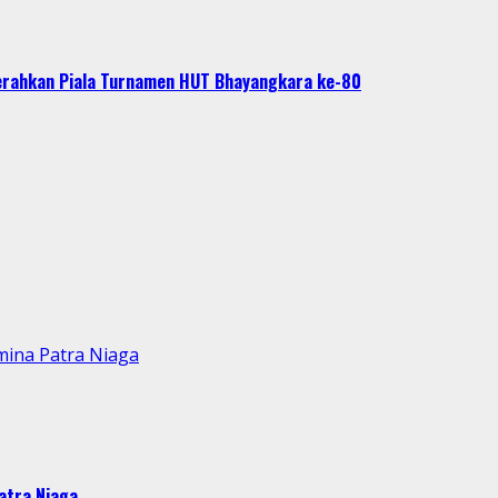
Serahkan Piala Turnamen HUT Bhayangkara ke-80
mina Patra Niaga
atra Niaga