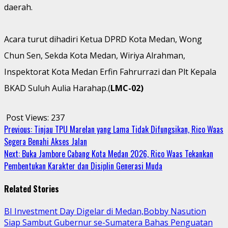
daerah.
Acara turut dihadiri Ketua DPRD Kota Medan, Wong
Chun Sen, Sekda Kota Medan, Wiriya Alrahman,
Inspektorat Kota Medan Erfin Fahrurrazi dan Plt Kepala
BKAD Suluh Aulia Harahap.(
LMC-02)
Post Views:
237
Continue
Previous:
Tinjau TPU Marelan yang Lama Tidak Difungsikan, Rico Waas
Segera Benahi Akses Jalan
Reading
Next:
Buka Jambore Cabang Kota Medan 2026, Rico Waas Tekankan
Pembentukan Karakter dan Disiplin Generasi Muda
Related Stories
BI Investment Day Digelar di Medan,Bobby Nasution
Siap Sambut Gubernur se-Sumatera Bahas Penguatan