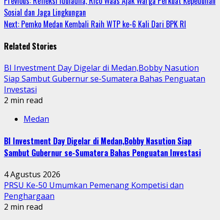
Continue
Previous:
Refleksi Iduladha, Rico Waas Ajak Warga Perkuat Kepedulian
Sosial dan Jaga Lingkungan
Reading
Next:
Pemko Medan Kembali Raih WTP ke-6 Kali Dari BPK RI
Related Stories
BI Investment Day Digelar di Medan,Bobby Nasution
Siap Sambut Gubernur se-Sumatera Bahas Penguatan
Investasi
2 min read
Medan
BI Investment Day Digelar di Medan,Bobby Nasution Siap
Sambut Gubernur se-Sumatera Bahas Penguatan Investasi
4 Agustus 2026
PRSU Ke-50 Umumkan Pemenang Kompetisi dan
Penghargaan
2 min read