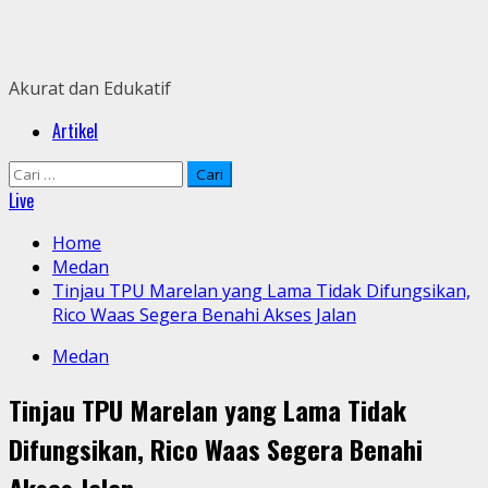
Skip
to
content
Akurat dan Edukatif
Primary
Artikel
Menu
Cari
untuk:
Live
Home
Medan
Tinjau TPU Marelan yang Lama Tidak Difungsikan,
Rico Waas Segera Benahi Akses Jalan
Medan
Tinjau TPU Marelan yang Lama Tidak
Difungsikan, Rico Waas Segera Benahi
Akses Jalan