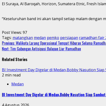
El Suraya, Al Baroqah, Horizon, Sumatera Etnic, Fresh Islami
“Keseluruhan band ini akan tampil setiap malam dengan m
Post Views:
97
Tags:
matangkan
medan
pemko
persiapan
ramadhan fair
Continue
Previous:
Walikota Larang Operasional Tempat Hiburan Selama Ramadh
Next:
Tim Gabungan Antisipasi Balapan Liar Ramadhan
Reading
Related Stories
BI Investment Day Digelar di Medan,Bobby Nasution Sia
2 min read
Medan
BI Investment Day Digelar di Medan,Bobby Nasution Siap Sambu
4 Agustus 2026