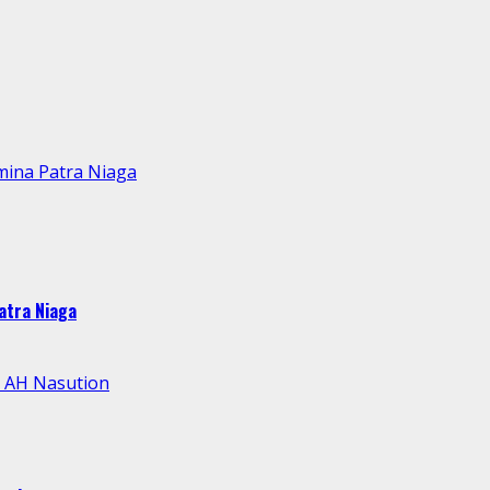
mina Patra Niaga
atra Niaga
l AH Nasution