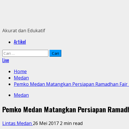
Skip
to
content
Akurat dan Edukatif
Primary
Artikel
Menu
Cari
untuk:
Live
Home
Medan
Pemko Medan Matangkan Persiapan Ramadhan Fair
Medan
Pemko Medan Matangkan Persiapan Ramadh
Lintas Medan
26 Mei 2017
2 min read