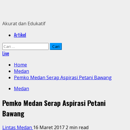
Skip
to
content
Akurat dan Edukatif
Primary
Artikel
Menu
Cari
untuk:
Live
Home
Medan
Pemko Medan Serap Aspirasi Petani Bawang
Medan
Pemko Medan Serap Aspirasi Petani
Bawang
Lintas Medan
16 Maret 2017
2 min read