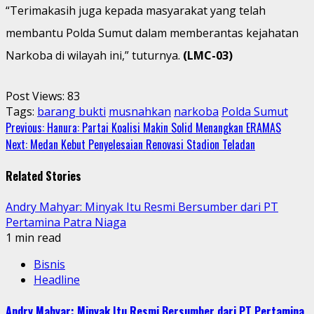
“Terimakasih juga kepada masyarakat yang telah
membantu Polda Sumut dalam memberantas kejahatan
Narkoba di wilayah ini,” tuturnya.
(LMC-03)
Post Views:
83
Tags:
barang bukti
musnahkan
narkoba
Polda Sumut
Continue
Previous:
Hanura: Partai Koalisi Makin Solid Menangkan ERAMAS
Next:
Medan Kebut Penyelesaian Renovasi Stadion Teladan
Reading
Related Stories
Andry Mahyar: Minyak Itu Resmi Bersumber dari PT
Pertamina Patra Niaga
1 min read
Bisnis
Headline
Andry Mahyar: Minyak Itu Resmi Bersumber dari PT Pertamina