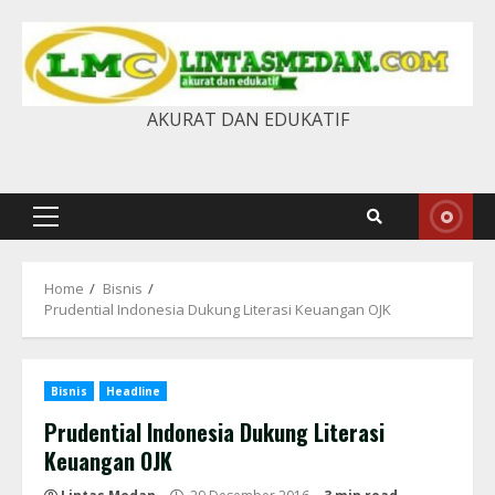
Skip
to
content
AKURAT DAN EDUKATIF
Primary
Menu
Home
Bisnis
Prudential Indonesia Dukung Literasi Keuangan OJK
Bisnis
Headline
Prudential Indonesia Dukung Literasi
Keuangan OJK