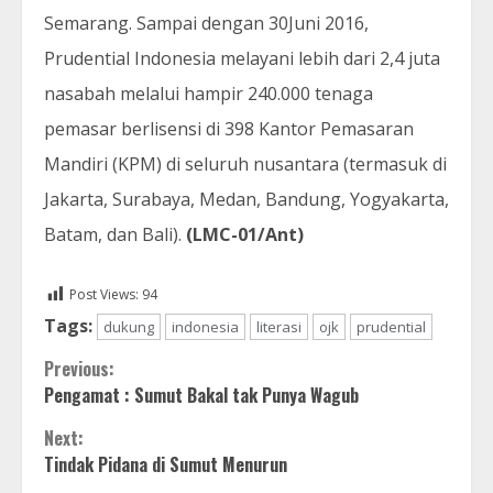
Semarang. Sampai dengan 30Juni 2016,
Prudential Indonesia melayani lebih dari 2,4 juta
nasabah melalui hampir 240.000 tenaga
pemasar berlisensi di 398 Kantor Pemasaran
Mandiri (KPM) di seluruh nusantara (termasuk di
Jakarta, Surabaya, Medan, Bandung, Yogyakarta,
Batam, dan Bali).
(LMC-01/Ant)
Post Views:
94
Tags:
dukung
indonesia
literasi
ojk
prudential
Continue
Previous:
Pengamat : Sumut Bakal tak Punya Wagub
Reading
Next:
Tindak Pidana di Sumut Menurun