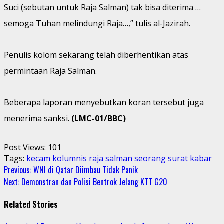
Suci (sebutan untuk Raja Salman) tak bisa diterima …
semoga Tuhan melindungi Raja…,” tulis al-Jazirah.
Penulis kolom sekarang telah diberhentikan atas
permintaan Raja Salman.
Beberapa laporan menyebutkan koran tersebut juga
menerima sanksi.
(LMC-01/BBC)
Post Views:
101
Tags:
kecam
kolumnis
raja salman
seorang
surat kabar
Continue
Previous:
WNI di Qatar Diimbau Tidak Panik
Next:
Demonstran dan Polisi Bentrok Jelang KTT G20
Reading
Related Stories