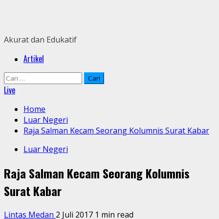
Skip
to
content
Akurat dan Edukatif
Primary
Artikel
Menu
Cari
untuk:
Live
Home
Luar Negeri
Raja Salman Kecam Seorang Kolumnis Surat Kabar
Luar Negeri
Raja Salman Kecam Seorang Kolumnis
Surat Kabar
Lintas Medan
2 Juli 2017
1 min read