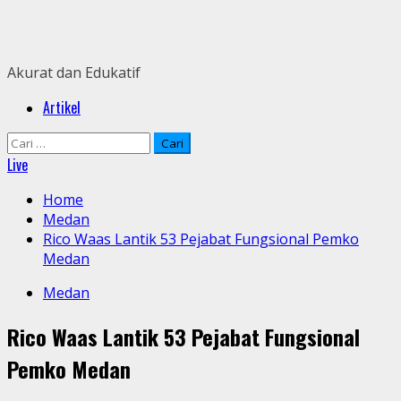
Skip
to
content
Akurat dan Edukatif
Primary
Artikel
Menu
Cari
untuk:
Live
Home
Medan
Rico Waas Lantik 53 Pejabat Fungsional Pemko
Medan
Medan
Rico Waas Lantik 53 Pejabat Fungsional
Pemko Medan