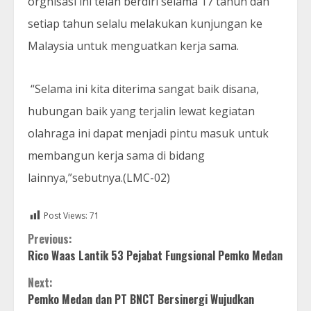
orgnisasi ini telah berdiri selama 17 tahun dan
setiap tahun selalu melakukan kunjungan ke
Malaysia untuk menguatkan kerja sama.
“Selama ini kita diterima sangat baik disana,
hubungan baik yang terjalin lewat kegiatan
olahraga ini dapat menjadi pintu masuk untuk
membangun kerja sama di bidang
lainnya,”sebutnya.(LMC-02)
Post Views:
71
Continue
Previous:
Rico Waas Lantik 53 Pejabat Fungsional Pemko Medan
Reading
Next:
Pemko Medan dan PT BNCT Bersinergi Wujudkan