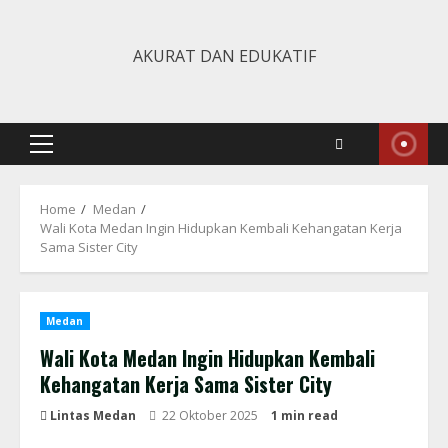
Skip
to
AKURAT DAN EDUKATIF
content
Primary
Menu
Home
Medan
Wali Kota Medan Ingin Hidupkan Kembali Kehangatan Kerja
Sama Sister City
Medan
Wali Kota Medan Ingin Hidupkan Kembali
Kehangatan Kerja Sama Sister City
Lintas Medan
22 Oktober 2025
1 min read