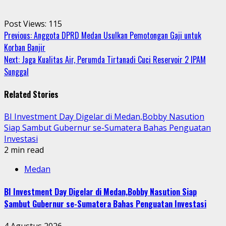
Post Views:
115
Continue
Previous:
Anggota DPRD Medan Usulkan Pemotongan Gaji untuk
Korban Banjir
Reading
Next:
Jaga Kualitas Air, Perumda Tirtanadi Cuci Reservoir 2 IPAM
Sunggal
Related Stories
BI Investment Day Digelar di Medan,Bobby Nasution
Siap Sambut Gubernur se-Sumatera Bahas Penguatan
Investasi
2 min read
Medan
BI Investment Day Digelar di Medan,Bobby Nasution Siap
Sambut Gubernur se-Sumatera Bahas Penguatan Investasi
4 Agustus 2026