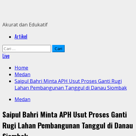
Skip
to
content
Akurat dan Edukatif
Primary
Artikel
Menu
Cari
untuk:
Live
Home
Medan
Saipul Bahri Minta APH Usut Proses Ganti Rugi
Lahan Pembangunan Tanggul di Danau Siombak
Medan
Saipul Bahri Minta APH Usut Proses Ganti
Rugi Lahan Pembangunan Tanggul di Danau
Siombak