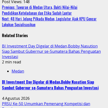
Post Views:
148
Continue
Previous:
Tawuran di Medan Utara, Bukti Nilai-Nilai
Pendidikan,Keteladanan dan Etika Sudah Luntur
Reading
Next:
48 Hari Jelang Pilkada Medan, Legislator Ajak KPU Gencar
Lakukan Sosialisasikan
Related Stories
BI Investment Day Digelar di Medan,Bobby Nasution
Siap Sambut Gubernur se-Sumatera Bahas Penguatan
Investasi
2 min read
Medan
BI Investment Day Digelar di Medan,Bobby Nasution Siap
Sambut Gubernur se-Sumatera Bahas Penguatan Investasi
4 Agustus 2026
PRSU Ke-50 Umumkan Pemenang Kompetisi dan