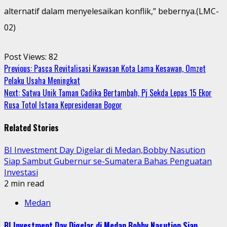
alternatif dalam menyelesaikan konflik,” bebernya.(LMC-
02)
Post Views:
82
Continue
Previous:
Pasca Revitalisasi Kawasan Kota Lama Kesawan, Omzet
Pelaku Usaha Meningkat
Reading
Next:
Satwa Unik Taman Cadika Bertambah, Pj Sekda Lepas 15 Ekor
Rusa Totol Istana Kepresidenan Bogor
Related Stories
BI Investment Day Digelar di Medan,Bobby Nasution
Siap Sambut Gubernur se-Sumatera Bahas Penguatan
Investasi
2 min read
Medan
BI Investment Day Digelar di Medan,Bobby Nasution Siap