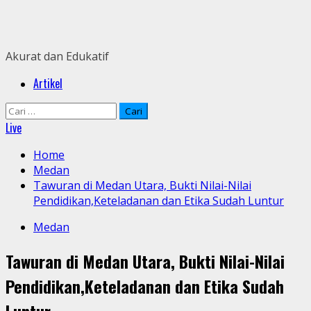
Skip
to
content
Akurat dan Edukatif
Primary
Artikel
Menu
Cari
untuk:
Live
Home
Medan
Tawuran di Medan Utara, Bukti Nilai-Nilai
Pendidikan,Keteladanan dan Etika Sudah Luntur
Medan
Tawuran di Medan Utara, Bukti Nilai-Nilai
Pendidikan,Keteladanan dan Etika Sudah
Luntur