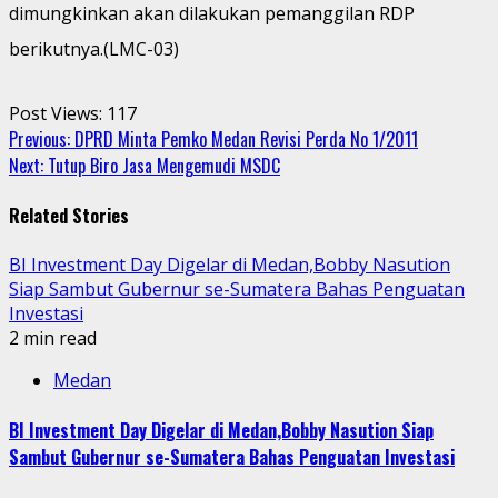
dimungkinkan akan dilakukan pemanggilan RDP
berikutnya.(LMC-03)
Post Views:
117
Continue
Previous:
DPRD Minta Pemko Medan Revisi Perda No 1/2011
Next:
Tutup Biro Jasa Mengemudi MSDC
Reading
Related Stories
BI Investment Day Digelar di Medan,Bobby Nasution
Siap Sambut Gubernur se-Sumatera Bahas Penguatan
Investasi
2 min read
Medan
BI Investment Day Digelar di Medan,Bobby Nasution Siap
Sambut Gubernur se-Sumatera Bahas Penguatan Investasi