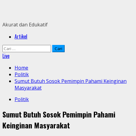
Skip
to
content
Akurat dan Edukatif
Primary
Artikel
Menu
Cari
untuk:
Live
Home
Politik
Sumut Butuh Sosok Pemimpin Pahami Keinginan
Masyarakat
Politik
Sumut Butuh Sosok Pemimpin Pahami
Keinginan Masyarakat