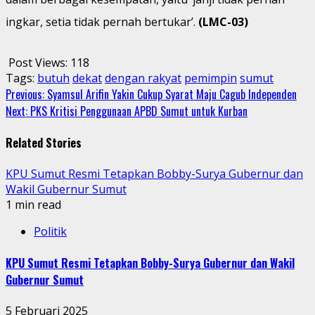
ingkar, setia tidak pernah bertukar’.
(LMC-03)
Post Views:
118
Tags:
butuh
dekat
dengan rakyat
pemimpin
sumut
Continue
Previous:
Syamsul Arifin Yakin Cukup Syarat Maju Cagub Independen
Next:
PKS Kritisi Penggunaan APBD Sumut untuk Kurban
Reading
Related Stories
KPU Sumut Resmi Tetapkan Bobby-Surya Gubernur dan
Wakil Gubernur Sumut
1 min read
Politik
KPU Sumut Resmi Tetapkan Bobby-Surya Gubernur dan Wakil
Gubernur Sumut
5 Februari 2025