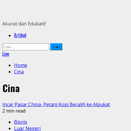
Skip
to
content
Akurat dan Edukatif
Primary
Artikel
Menu
Cari
untuk:
Live
Home
Cina
Cina
Incar Pasar China, Petani Kopi Beralih ke Alpukat
2 min read
Bisnis
Luar Negeri