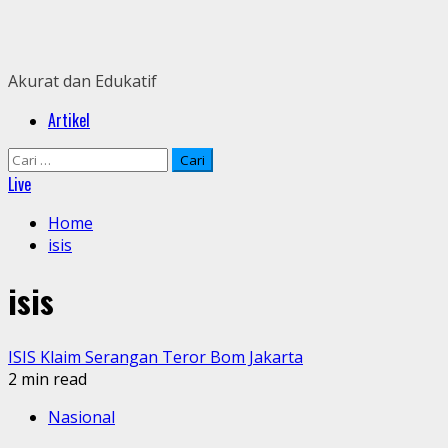
Skip
to
content
Akurat dan Edukatif
Primary
Artikel
Menu
Cari
untuk:
Live
Home
isis
isis
ISIS Klaim Serangan Teror Bom Jakarta
2 min read
Nasional