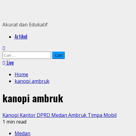
Skip
to
content
Akurat dan Edukatif
Primary
Artikel
Menu
Cari
untuk:
Live
Home
kanopi ambruk
kanopi ambruk
Kanopi Kantor DPRD Medan Ambruk Timpa Mobil
1 min read
Medan