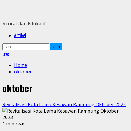
Skip
to
content
Akurat dan Edukatif
Primary
Artikel
Menu
Cari
untuk:
Live
Home
oktober
oktober
Revitalisasi Kota Lama Kesawan Rampung Oktober 2023
1 min read