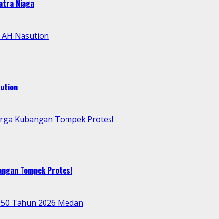
atra Niaga
l AH Nasution
ution
arga Kubangan Tompek Protes!
bangan Tompek Protes!
e-50 Tahun 2026 Medan