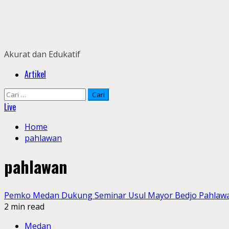
Skip
to
content
Akurat dan Edukatif
Primary
Artikel
Menu
Cari
untuk:
Live
Home
pahlawan
pahlawan
Pemko Medan Dukung Seminar Usul Mayor Bedjo Pahlaw
2 min read
Medan