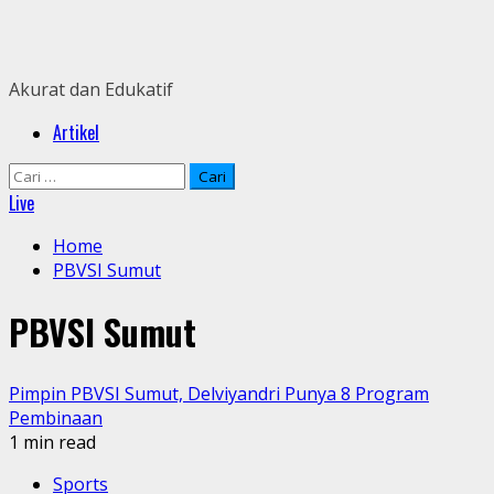
Skip
to
content
Akurat dan Edukatif
Primary
Artikel
Menu
Cari
untuk:
Live
Home
PBVSI Sumut
PBVSI Sumut
Pimpin PBVSI Sumut, Delviyandri Punya 8 Program
Pembinaan
1 min read
Sports