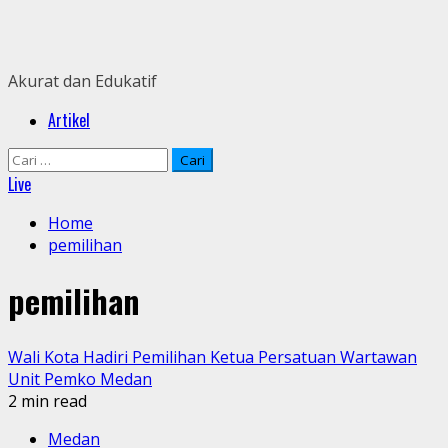
Skip
to
content
Akurat dan Edukatif
Primary
Artikel
Menu
Cari
untuk:
Live
Home
pemilihan
pemilihan
Wali Kota Hadiri Pemilihan Ketua Persatuan Wartawan
Unit Pemko Medan
2 min read
Medan