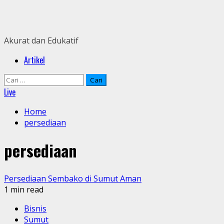
Skip
to
content
Akurat dan Edukatif
Primary
Artikel
Menu
Cari
untuk:
Live
Home
persediaan
persediaan
Persediaan Sembako di Sumut Aman
1 min read
Bisnis
Sumut