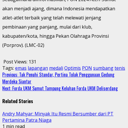
akan menjadi ajang, dimana Indonesia mendapatkan
atlet-atlet terbaik yang telah melewati jenjang
pembinaan yang panjang, mulai dari klub,
kabupaten/kota, hingga Pekan Olahraga Provinsi
(Porprov). (LMC-02)
Post Views:
131
Tags:
emas
lapangan
medali
Optimis
PON
sumbang
tenis
Continue
Previous:
Tak Penuhi Standar, Pertina Tolak Penggunaan Gedung
Merdeka Siantar
Reading
Next:
Forda UKM Sumut Tampung Keluhan Forda UKM Deliserdang
Related Stories
Andry Mahyar: Minyak Itu Resmi Bersumber dari PT
Pertamina Patra Niaga
1 min read