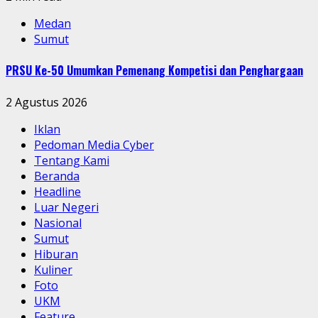
Medan
Sumut
PRSU Ke-50 Umumkan Pemenang Kompetisi dan Penghargaan
2 Agustus 2026
Iklan
Pedoman Media Cyber
Tentang Kami
Beranda
Headline
Luar Negeri
Nasional
Sumut
Hiburan
Kuliner
Foto
UKM
Feature