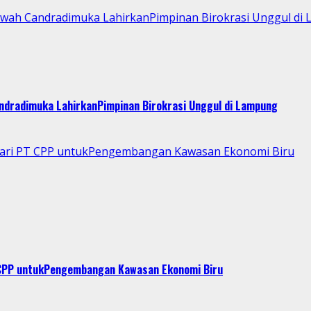
Kawah Candradimuka LahirkanPimpinan Birokrasi Unggul di
andradimuka LahirkanPimpinan Birokrasi Unggul di Lampung
 dari PT CPP untukPengembangan Kawasan Ekonomi Biru
T CPP untukPengembangan Kawasan Ekonomi Biru