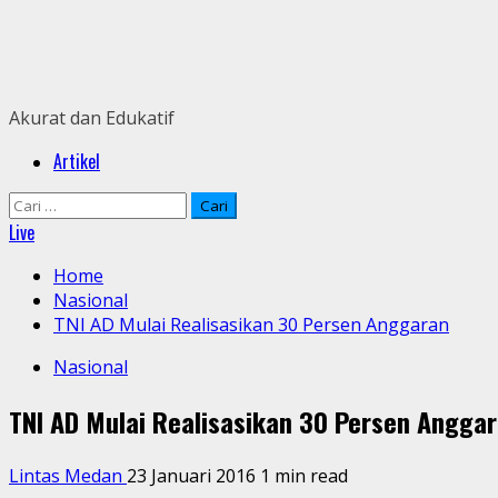
Skip
to
content
Akurat dan Edukatif
Primary
Artikel
Menu
Cari
untuk:
Live
Home
Nasional
TNI AD Mulai Realisasikan 30 Persen Anggaran
Nasional
TNI AD Mulai Realisasikan 30 Persen Angga
Lintas Medan
23 Januari 2016
1 min read