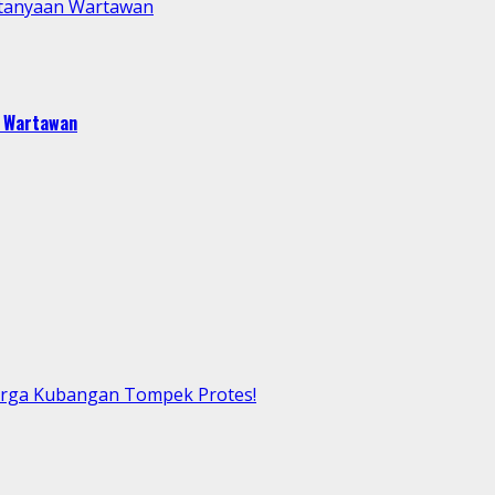
rtanyaan Wartawan
n Wartawan
arga Kubangan Tompek Protes!