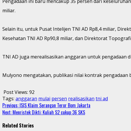
Pengadaan ini baru mencakup 35 persen dari keseluruhan
miliar.
Selain itu, untuk Pusat Intelijen TNI AD Rp8,4 miliar, Dir
Kesehatan TNI AD Rp90,8 miliar, dan Direktorat Topografi 
TNI AD juga merealisasikan anggaran untuk pengadaan 
Mulyono mengatakan, publikasi nilai kontrak pengadaan 
Post Views:
92
Tags:
anggaran
mulai
persen
realisasikan
tni ad
Continue
Previous:
ISIS Klaim Serangan Teror Bom Jakarta
Next:
Menristek Dikti: Kuliah S2 cukup 36 SKS
Reading
Related Stories