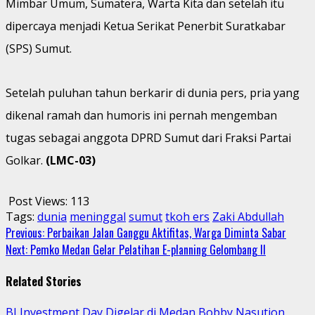
Mimbar Umum, Sumatera, Warta Kita dan setelah itu
dipercaya menjadi Ketua Serikat Penerbit Suratkabar
(SPS) Sumut.
Setelah puluhan tahun berkarir di dunia pers, pria yang
dikenal ramah dan humoris ini pernah mengemban
tugas sebagai anggota DPRD Sumut dari Fraksi Partai
Golkar.
(LMC-03)
Post Views:
113
Tags:
dunia
meninggal
sumut
tkoh ers
Zaki Abdullah
Continue
Previous:
Perbaikan Jalan Ganggu Aktifitas, Warga Diminta Sabar
Next:
Pemko Medan Gelar Pelatihan E-planning Gelombang II
Reading
Related Stories
BI Investment Day Digelar di Medan,Bobby Nasution