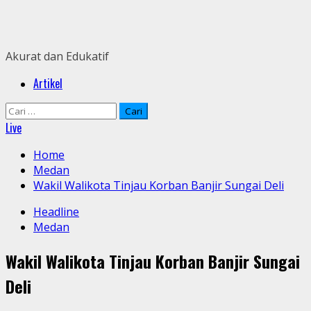
Skip
to
content
Akurat dan Edukatif
Primary
Artikel
Menu
Cari
untuk:
Live
Home
Medan
Wakil Walikota Tinjau Korban Banjir Sungai Deli
Headline
Medan
Wakil Walikota Tinjau Korban Banjir Sungai
Deli