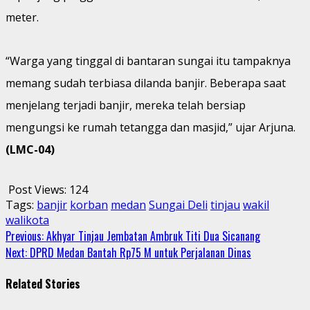
meter.
“Warga yang tinggal di bantaran sungai itu tampaknya
memang sudah terbiasa dilanda banjir. Beberapa saat
menjelang terjadi banjir, mereka telah bersiap
mengungsi ke rumah tetangga dan masjid,” ujar Arjuna.
(LMC-04)
Post Views:
124
Tags:
banjir
korban
medan
Sungai Deli
tinjau
wakil
walikota
Continue
Previous:
Akhyar Tinjau Jembatan Ambruk Titi Dua Sicanang
Next:
DPRD Medan Bantah Rp75 M untuk Perjalanan Dinas
Reading
Related Stories