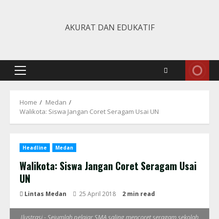
Skip
to
AKURAT DAN EDUKATIF
content
Primary
Menu
Home
Medan
Walikota: Siswa Jangan Coret Seragam Usai UN
Headline
Medan
Walikota: Siswa Jangan Coret Seragam Usai
UN
Lintas Medan
25 April 2018
2 min read
Ilustrasi - Sejumlah pelajar SMA saling mencoret seragam sekolah