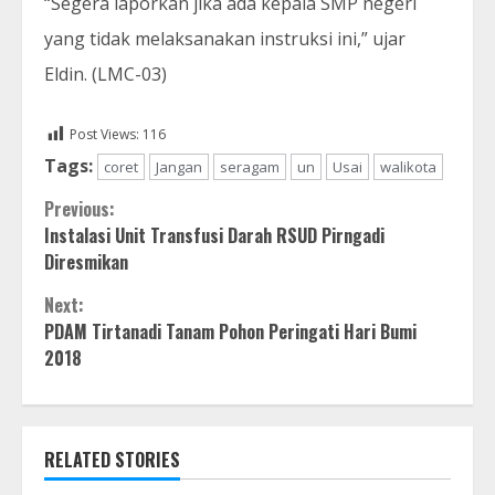
“Segera laporkan jika ada kepala SMP negeri
yang tidak melaksanakan instruksi ini,” ujar
Eldin. (LMC-03)
Post Views:
116
Tags:
coret
Jangan
seragam
un
Usai
walikota
Continue
Previous:
Instalasi Unit Transfusi Darah RSUD Pirngadi
Reading
Diresmikan
Next:
PDAM Tirtanadi Tanam Pohon Peringati Hari Bumi
2018
RELATED STORIES