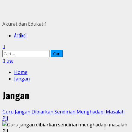
Skip
to
content
Akurat dan Edukatif
Primary
Artikel
Menu
Cari
untuk:
Live
Home
Jangan
Jangan
Guru Jangan Dibiarkan Sendirian Menghadapi Masalah
PJJ