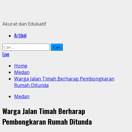
Skip
to
content
Akurat dan Edukatif
Primary
Artikel
Menu
Cari
untuk:
Live
Home
Medan
Warga Jalan Timah Berharap Pembongkaran
Rumah Ditunda
Medan
Warga Jalan Timah Berharap
Pembongkaran Rumah Ditunda