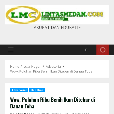
Skip
to
content
AKURAT DAN EDUKATIF
Primary
Menu
Home
Luar Negeri
Advetorial
Wow, Puluhan Ribu Benih Ikan Ditebar di Danau Toba
Advetorial
Headline
Wow, Puluhan Ribu Benih Ikan Ditebar di
Danau Toba