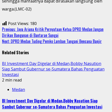
sehingga manfaatnya dapat dirasakan langsung oleh
warga.(LMC-02)
Post Views:
180
Continue
Previous:
Jaya Arjuna Kritik Pernyataan Ketua DPRD Medan:Jangan
Dirikan Bangunan di Bantaran Sungai
Reading
Next:
DPRD Medan Tuding Pemko Lamban Tangani Bencana Banjir
Related Stories
BI Investment Day Digelar di Medan,Bobby Nasution
Siap Sambut Gubernur se-Sumatera Bahas Penguatan
Investasi
2 min read
Medan
BI Investment Day Digelar di Medan,Bobby Nasution Siap
Sambut Gubernur se-Sumatera Bahas Penguatan Investasi