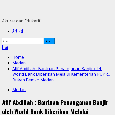
Skip
to
content
Akurat dan Edukatif
Primary
Artikel
Menu
Cari
untuk:
Live
Home
Medan
Afif Abdillah : Bantuan Penanganan Banjir oleh
World Bank Diberikan Melalui Kementerian PUPR,,
Bukan Pemko Medan
Medan
Afif Abdillah : Bantuan Penanganan Banjir
oleh World Bank Diberikan Melalui