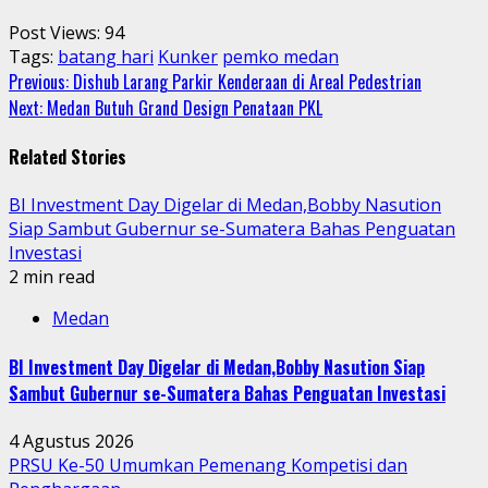
Post Views:
94
Tags:
batang hari
Kunker
pemko medan
Continue
Previous:
Dishub Larang Parkir Kenderaan di Areal Pedestrian
Next:
Medan Butuh Grand Design Penataan PKL
Reading
Related Stories
BI Investment Day Digelar di Medan,Bobby Nasution
Siap Sambut Gubernur se-Sumatera Bahas Penguatan
Investasi
2 min read
Medan
BI Investment Day Digelar di Medan,Bobby Nasution Siap
Sambut Gubernur se-Sumatera Bahas Penguatan Investasi
4 Agustus 2026
PRSU Ke-50 Umumkan Pemenang Kompetisi dan