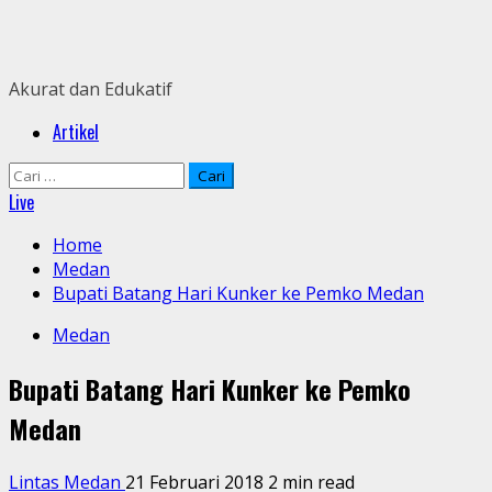
Skip
to
content
Akurat dan Edukatif
Primary
Artikel
Menu
Cari
untuk:
Live
Home
Medan
Bupati Batang Hari Kunker ke Pemko Medan
Medan
Bupati Batang Hari Kunker ke Pemko
Medan
Lintas Medan
21 Februari 2018
2 min read